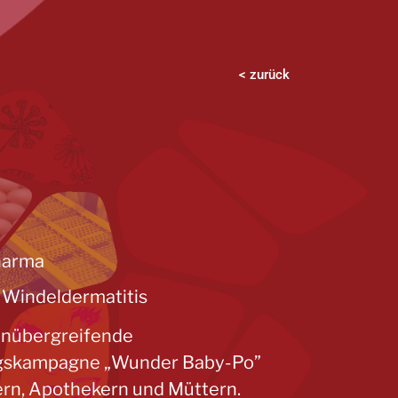
< zurück
harma
: Windeldermatitis
enübergreifende
gskampagne „Wunder Baby-Po”
ern, Apothekern und Müttern.