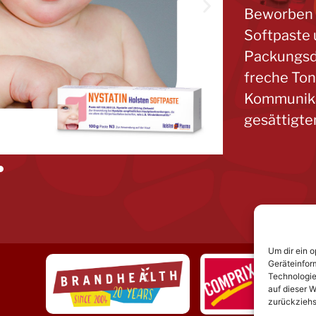
Beworben w
Softpaste 
Packungsde
freche Ton
Kommunika
gesättigte
Um dir ein 
Geräteinfor
Technologie
auf dieser W
zurückziehs