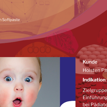
n Softpaste
Kunde
Holsten P
Indikation
Zielgrupp
Einführun
bei Pädiat